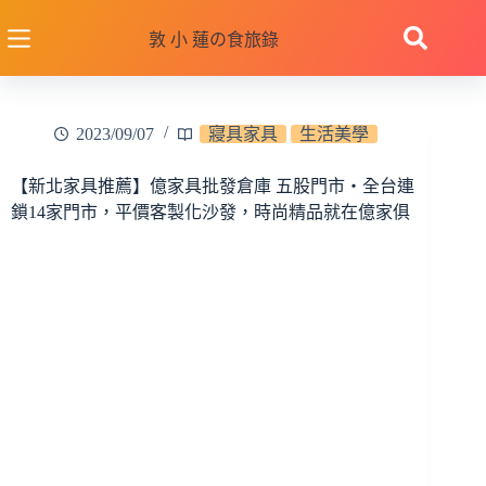
跳
至
敦 小 蓮の食旅錄
主
要
內
2023/09/07
寢具家具
生活美學
容
【新北家具推薦】億家具批發倉庫 五股門市‧全台連
鎖14家門市，平價客製化沙發，時尚精品就在億家俱