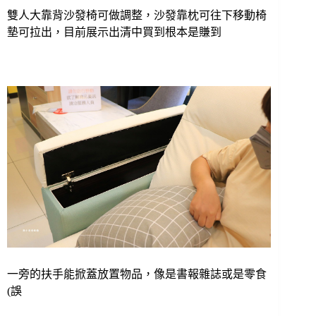
雙人大靠背沙發椅可做調整，沙發靠枕可往下移動椅
墊可拉出，目前展示出清中買到根本是賺到
一旁的扶手能掀蓋放置物品，像是書報雜誌或是零食
(誤