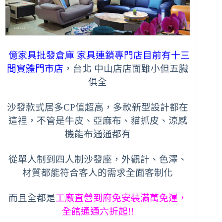
億家具批發倉庫 家具連鎖專門店目前有十三
間實體門市店
，台北 中山店店面雖小但五臟
俱全
沙發款式居多CP值超高，多款新型設計都在
這裡，不管是牛皮、
亞麻布、貓抓皮、
涼感
機能布通通都有
從單人制到四人制沙發座，外觀計、
色澤、
材質都能符合客人的需求
全面客制化
而且全都是
工廠直營到府免安裝滿萬免運，
全館通通六折起!!