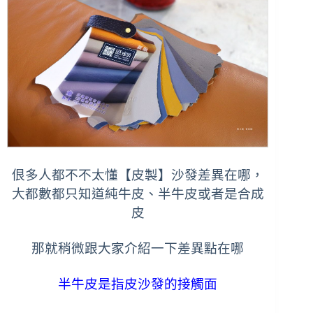
佷多人都不不太懂【皮製】沙發差異在哪，
大都數都只知道純牛皮、半牛皮或者是合成
皮
那
就稍微跟大家介紹一下差異點在哪
半牛皮是指皮沙發的接觸面