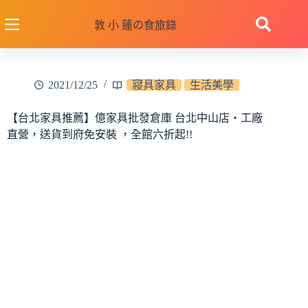
跳
至
敦 小 蓮の食旅錄
主
要
內
2021/12/25
寢具家具
生活美學
容
【台北家具推薦】億家具批發倉庫 台北中山店‧工廠
直營，送貨到府免安裝 ，全館六折起!!