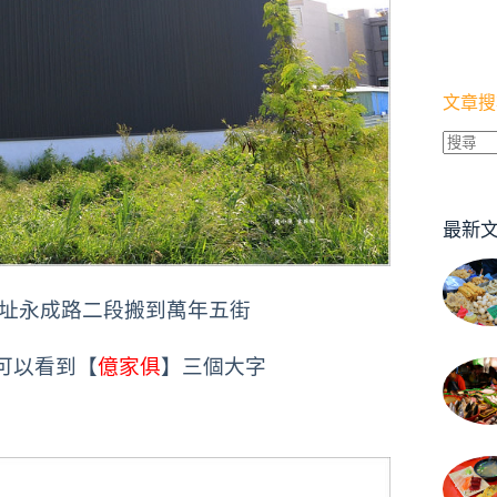
文章搜
找
不
到
最新
符
合
條
舊址永成路二段搬到萬年五街
件
的
可以看到【
億家俱
】三個大字
結
果