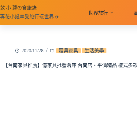
跳
敦 小 蓮の食旅錄
至
世界旅行
專花小錢享受旅行玩世界 ✈️
主
要
內
容
2020/11/28
寢具家具
生活美學
【台南家具推薦】億家具批發倉庫 台南店‧平價精品 樣式多款