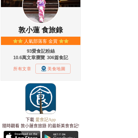
下載
愛食記App
隨時觀看 敦小蓮食旅錄 的最新美食食記!