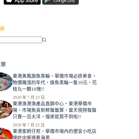
尋
文章
東港美鳳旗魚黑輪‧華僑市場必排美食，
物價飆漲的年代，旗魚黑輪一隻10元，花
枝丸一顆10塊!!
2026 年 7 月 23 日
東港漁港漁產品直銷中心‧東港華僑市
場，市場魚貨新鮮盤盤算，當天現撈每盤
只賣一百大洋，慢來就買不到啦!!
2026 年 7 月 22 日
東港家蚵仔煎‧華僑市場內的便宜小吃店
邊吃中餐邊看海景