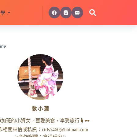
美學
 me
敦 小 蓮
命加班的小資女，喜愛美食，享受旅行🧳🕶
作相關來信或私訊：
ctrls5460@hotmail.com
✨合作媒體：食尚玩家✨