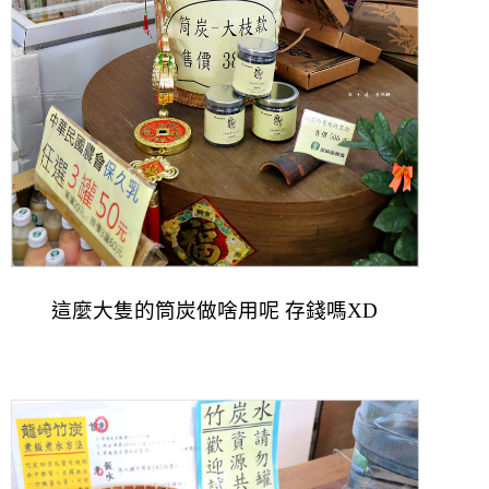
這麼大隻的筒炭做啥用呢 存錢嗎XD