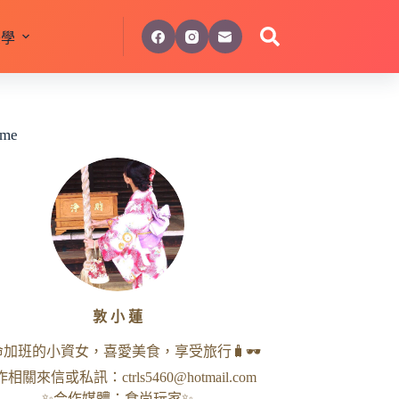
美學
 me
敦 小 蓮
命加班的小資女，喜愛美食，享受旅行🧳🕶
作相關來信或私訊：
ctrls5460@hotmail.com
✨合作媒體：食尚玩家✨