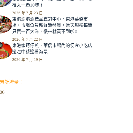
枝丸一顆10塊!!
2026 年 7 月 23 日
東港漁港漁產品直銷中心‧東港華僑市
場，市場魚貨新鮮盤盤算，當天現撈每盤
只賣一百大洋，慢來就買不到啦!!
2026 年 7 月 22 日
東港家蚵仔煎‧華僑市場內的便宜小吃店
邊吃中餐邊看海景
2026 年 7 月 19 日
累計流量：
306