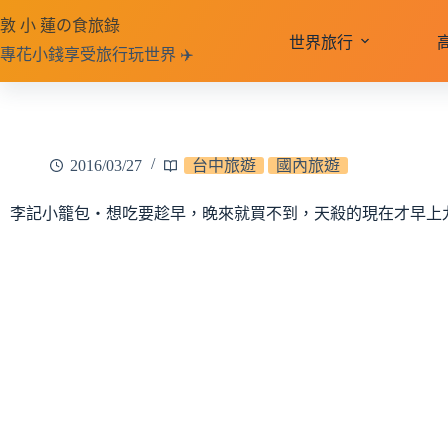
跳
敦 小 蓮の食旅錄
至
世界旅行
專花小錢享受旅行玩世界 ✈️
主
要
內
容
2016/03/27
台中旅遊
國內旅遊
李記小籠包‧想吃要趁早，晚來就買不到，天殺的現在才早上