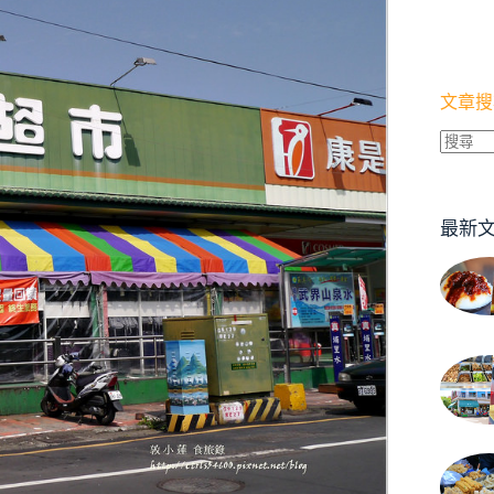
文章搜
找
不
到
最新
符
合
條
件
的
結
果