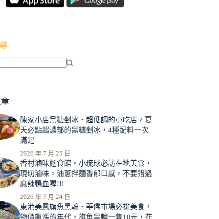
尋
文章
陳家小店黑糖剉冰‧超低調的小吃店，夏
天必點超濃郁的黑糖剉冰，4種配料一次
滿足
2026 年 7 月 25 日
香村滷味麵食館‧小琉球必訪在地美食，
現切滷味，油蔥拌麵香郁口感，不要錯過
麻辣鴨血喔!!!
2026 年 7 月 24 日
東港美鳳旗魚黑輪‧華僑市場必排美食，
物價飆漲的年代，旗魚黑輪一隻10元，花