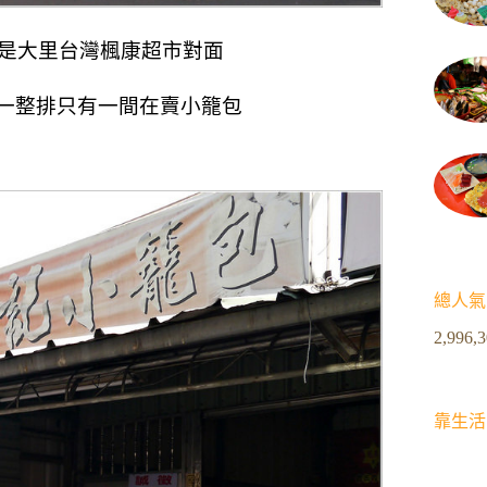
是大里台灣楓康超市對面
一整排只有一間在賣小籠包
總人氣
2,996,
靠生活