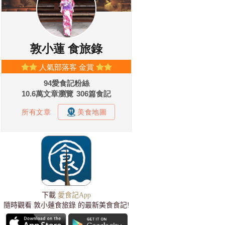
下載
愛食記App
隨時觀看 敦小蓮食旅錄 的最新美食食記!