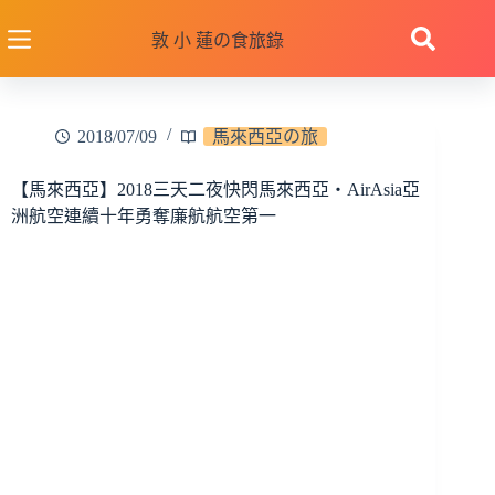
跳
至
敦 小 蓮の食旅錄
主
要
內
2018/07/09
馬來西亞の旅
容
【馬來西亞】2018三天二夜快閃馬來西亞‧AirAsia亞
洲航空連續十年勇奪廉航航空第一