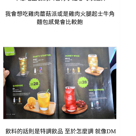
我會想吃雞肉蘑菇派或是雞肉火腿起士牛角
麵包
感覺會比較飽
飲料的話則是特調飲品 至於怎麼調 就像DM