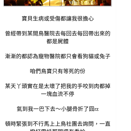
寶貝生病或受傷都讓我很擔心
曾經帶到某間鳥醫院去
每回去每回帶出來的
都是屍體
漸漸的都認為寵物醫院都只會看狗貓或兔子
咱們鳥寶只有等死的份
某天丫頭實在是太壞了把我的手咬到肉都掉
一塊血流不停
氣到我一巴下去～小腿骨折了囧rz
頓時緊張到不行馬上上鳥社團去詢問，一直