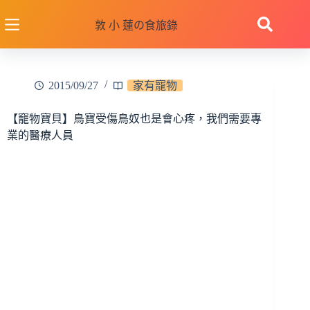
跳
至
敦 小 蓮の食旅錄
主
要
內
2015/09/27
家有寵物
容
【竉物寶貝】鳥寶受傷鳥奴也是會心疼，我們需要專
業的醫療人員