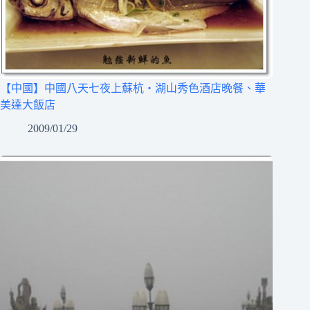
【中國】中國八天七夜上蘇杭‧湖山秀色酒店晚餐、華
美達大飯店
2009/01/29