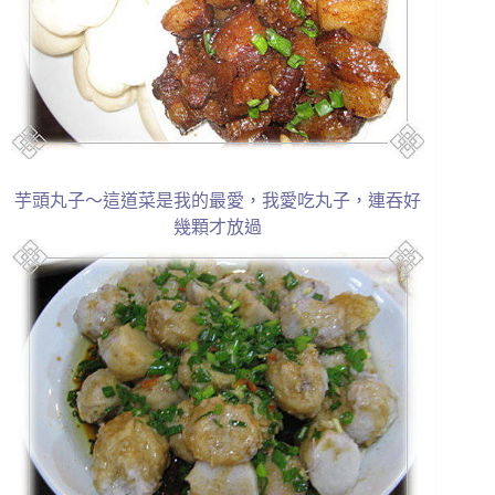
芋頭丸子～這道菜是我的最愛，我愛吃丸子，連吞好
幾顆才放過