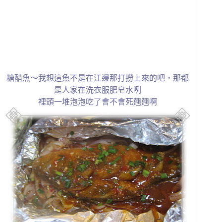
糖醋魚～我想這魚不是在江邊那打撈上來的吧，那都
是人家在洗衣服肥皂水咧
裡頭一堆泡泡吃了會不會死翹翹啊