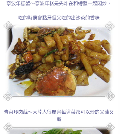
寧波年糕蟹～寧波年糕是先炸在和螃蟹一起悶炒，
吃的時侯會黏牙但又吃的出沙茶的香味
青菜炒肉絲～大陸人很厲害每道菜都可以炒的又油又
鹹