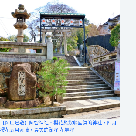
【岡山倉敷】阿智神社‧櫻花與紫藤圍繞的神社，四月
櫻花五月紫藤，最美的御守-花纏守