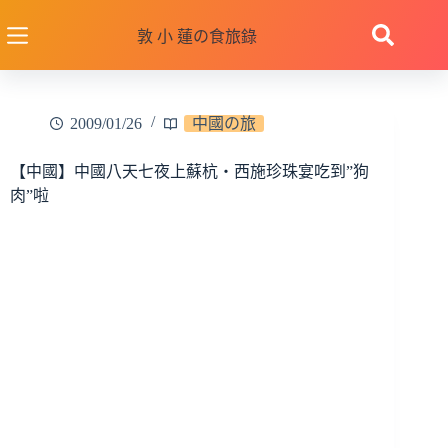
跳
至
敦 小 蓮の食旅錄
主
要
內
2009/01/26
中國の旅
容
【中國】中國八天七夜上蘇杭‧西施珍珠宴吃到”狗
肉”啦