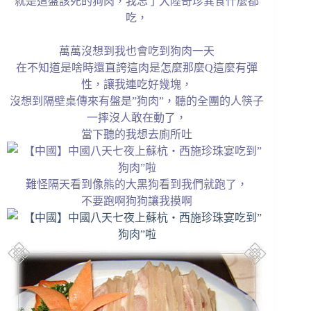
就是這盤該死的狗肉，我忘了大陸奇珍異食什麼都
吃，
萬萬沒想到我也會吃到狗肉一天
在不知道是啥時還直誇這肉是怎麼那麼Q這麼有彈
性，讓我連吃好幾塊，
沒想到隔壁桌傳來有盤是”狗肉”，聽的全團的人筷子
一摔沒人敢在動了，
當下聽的我想去廁所吐
難怪隔天看到像熊的大黑狗看到我們就跑了，
不要跑啊狗狗讓我摸啊