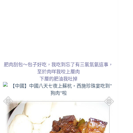
肥肉刮包～包子好吃，我吃到忘了有三氯氫氨這事，
至於肉咩我咬上層肉
下層的肥油我吐掉