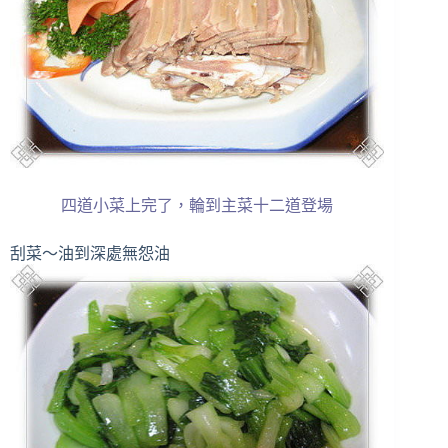
四道小菜上完了，輪到主菜十二道登場
刮菜～油到深處無怨油