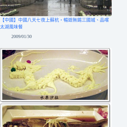
【中國】中國八天七夜上蘇杭‧暢遊無錫三國城、品嚐
太湖風味餐
2009/01/30