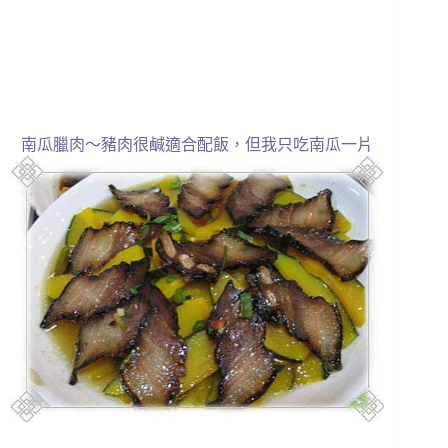
南瓜臘肉～豬肉很鹹適合配飯，但我只吃南瓜一片