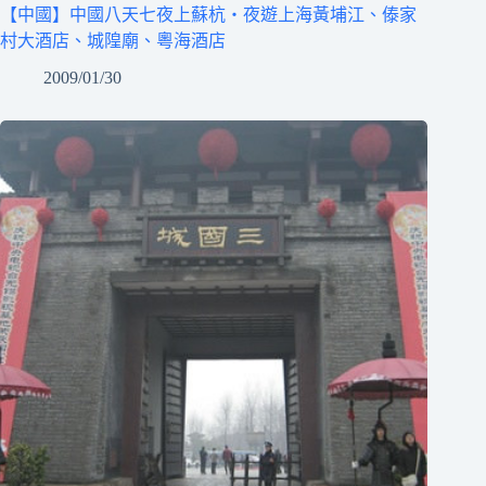
【中國】中國八天七夜上蘇杭‧夜遊上海黃埔江、傣家
村大酒店、城隍廟、粵海酒店
2009/01/30