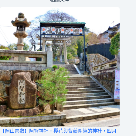
【岡山倉敷】阿智神社‧櫻花與紫藤圍繞的神社，四月