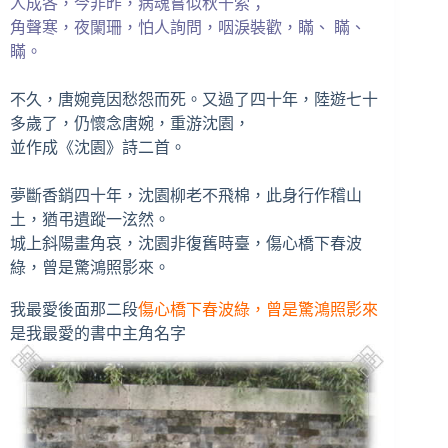
人成各，今非昨，病魂嘗似秋千索；
角聲寒，夜闌珊，怕人詢問，咽淚裝歡，瞞、 瞞、
瞞。
不久，唐婉竟因愁怨而死。又過了四十年，陸遊七十
多歲了，仍懷念唐婉，重游沈園，
並作成《沈園》詩二首。
夢斷香銷四十年，沈園柳老不飛棉，此身行作稽山
土，猶弔遺蹤一泫然。
城上斜陽畫角哀，沈園非復舊時臺，傷心橋下春波
綠，曾是驚鴻照影來。
我最愛後面那二段
傷心橋下春波綠，曾是驚鴻照影來
是我最愛的書中主角名字