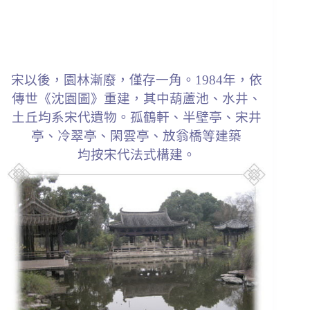
宋以後，園林漸廢，僅存一角。1984年，依
傳世《沈園圖》重建，其中葫蘆池、水井、
土丘均系宋代遺物。孤鶴軒、半壁亭、宋井
亭、冷翠亭、閑雲亭、放翁橋等建築
均按宋代法式構建。