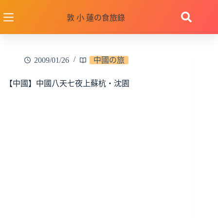
跳
至
敦 小 蓮の食旅錄
主
要
內
2009/01/26
中國の旅
容
【中國】中國八天七夜上蘇杭‧沈園