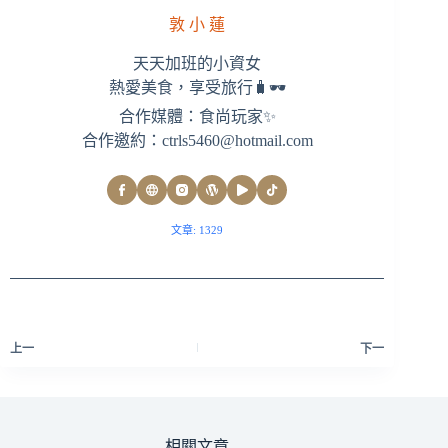
敦 小 蓮
天天加班的小資女
熱愛美食，享受旅行🧳🕶
合作媒體：食尚玩家✨
合作邀約：
ctrls5460@hotmail.com
文章: 1329
上一
下一
相關文章