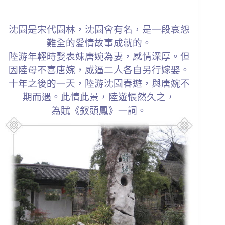
沈園是宋代園林，沈園會有名，是一段哀怨
難全的愛情故事成就的。
陸游年輕時娶表妹唐婉為妻，感情深厚。但
因陸母不喜唐婉，威逼二人各自另行嫁娶。
十年之後的一天，陸游沈園春遊，與唐婉不
期而遇。此情此景，陸遊悵然久之，
為賦《釵頭鳳》一詞。