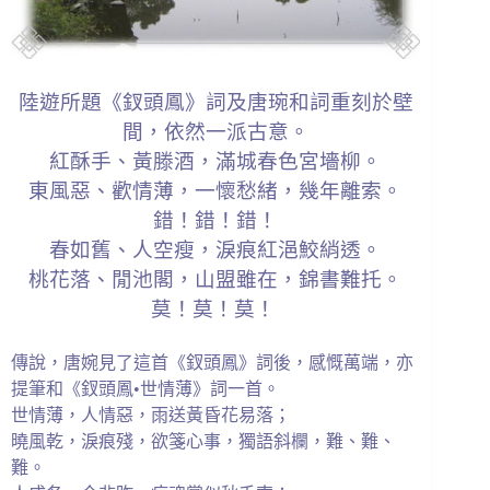
陸遊所題《釵頭鳳》詞及唐琬和詞重刻於壁
間，依然一派古意。
紅酥手、黃滕酒，滿城春色宮墻柳。
東風惡、歡情薄，一懷愁緒，幾年離索。
錯！錯！錯！
春如舊、人空瘦，淚痕紅浥鮫綃透。
桃花落、閒池閣，山盟雖在，錦書難托。
莫！莫！莫！
傳說，唐婉見了這首《釵頭鳳》詞後，感慨萬端，亦
提筆和《釵頭鳳•世情薄》詞一首。
世情薄，人情惡，雨送黃昏花易落；
曉風乾，淚痕殘，欲箋心事，獨語斜欄，難、難、
難。