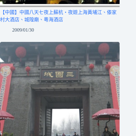
【中國】中國八天七夜上蘇杭‧夜遊上海黃埔江、傣家
村大酒店、城隍廟、粵海酒店
2009/01/30