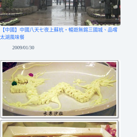
【中國】中國八天七夜上蘇杭‧暢遊無錫三國城、品嚐
太湖風味餐
2009/01/30